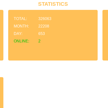
STATISTICS
TOTAL:
326063
MONTH:
22208
DAY:
653
ONLINE:
2