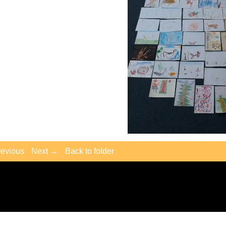
evious
Next →
Back to folder