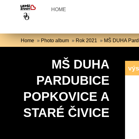
HOME
Home
»
Photo album
»
Rok 2021
»
MŠ DUHA Pardub
MŠ DUHA
výs
PARDUBICE
POPKOVICE A
STARÉ ČIVICE