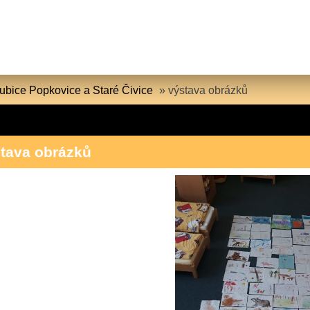
ice Popkovice a Staré Čivice
»
výstava obrázků
tava obrázků