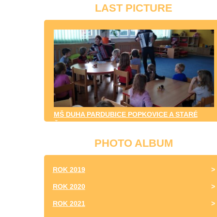
LAST PICTURE
MŠ DUHA PARDUBICE POPKOVICE A STARÉ
ČIVICE
PHOTO ALBUM
ROK 2019
ROK 2020
ROK 2021