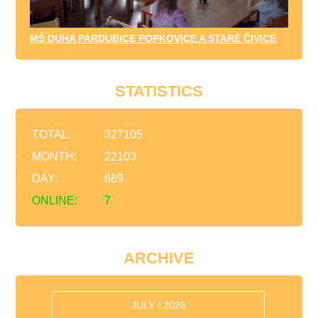
MŠ DUHA PARDUBICE POPKOVICE A STARÉ ČIVICE
STATISTICS
TOTAL:
327105
MONTH:
22103
DAY:
689
ONLINE:
7
ARCHIVE
JULY / 2026