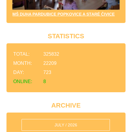
MŠ DUHA PARDUBICE POPKOVICE A STARÉ ČIVICE
STATISTICS
TOTAL:
325832
MONTH:
22209
DAY:
723
ONLINE:
8
ARCHIVE
JULY / 2026