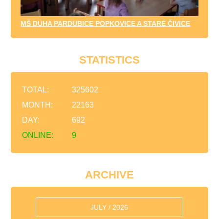
MŠ DUHA PARDUBICE POPKOVICE A STARÉ ČIVICE
STATISTICS
TOTAL:
325602
MONTH:
22163
DAY:
692
ONLINE:
9
ARCHIVE
JULY / 2026