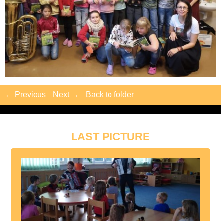
← Previous
Next →
Back to folder
LAST PICTURE