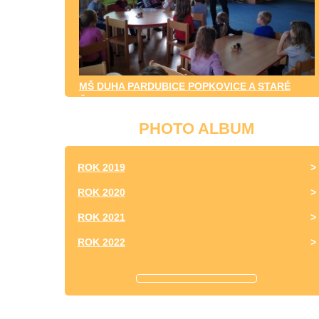
MŠ DUHA PARDUBICE POPKOVICE A STARÉ
ČIVICE
PHOTO ALBUM
ROK 2019
ROK 2020
ROK 2021
ROK 2022
ROK 2023