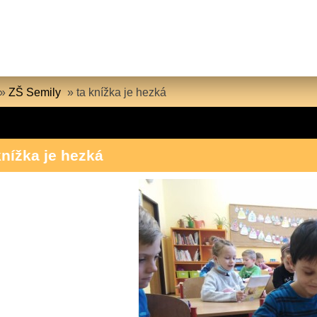
»
ZŠ Semily
»
ta knížka je hezká
knížka je hezká