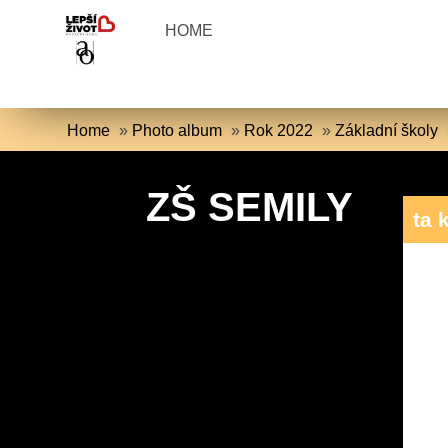
HOME
Home
»
Photo album
»
Rok 2022
»
Základní školy
ZŠ SEMILY
ta 