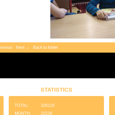
evious
Next →
Back to folder
STATISTICS
TOTAL:
326119
MONTH:
22216