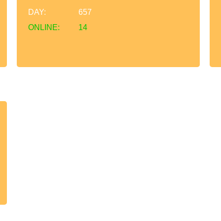
DAY:
657
ONLINE:
14