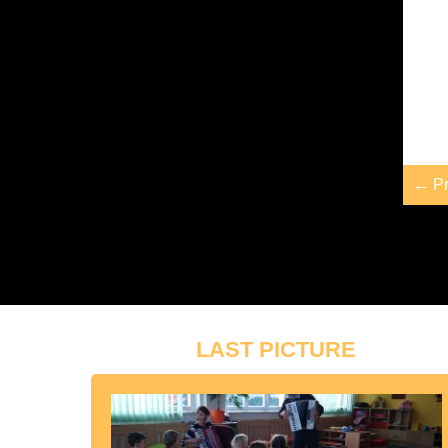
← Pr
LAST PICTURE