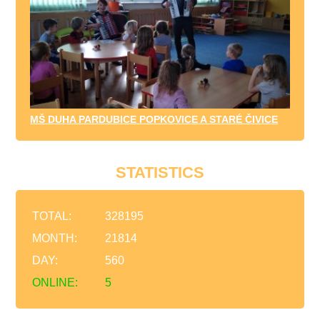
MŠ DUHA PARDUBICE POPKOVICE A STARÉ ČIVICE
STATISTICS
TOTAL:
328195
MONTH:
21814
DAY:
560
ONLINE:
5