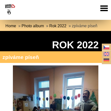
Home
»
Photo album
»
Rok 2022
»
zpíváme píseň
ROK 2022
zpíváme píseň