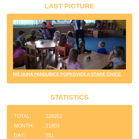
LAST PICTURE
MŠ DUHA PARDUBICE POPKOVICE A STARÉ ČIVICE
STATISTICS
TOTAL:
328202
MONTH:
21803
DAY:
551