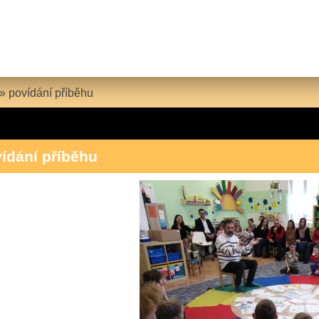
»
povídání příběhu
ídání příběhu