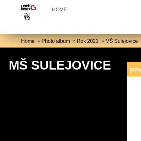
HOME
Home
»
Photo album
»
Rok 2021
»
MŠ Sulejovice
MŠ SULEJOVICE
pov