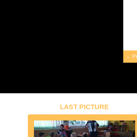
← Pr
LAST PICTURE