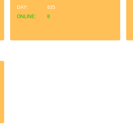
DAY:
635
ONLINE:
8