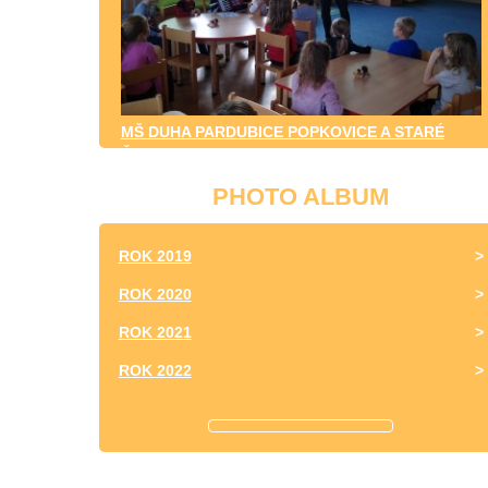
MŠ DUHA PARDUBICE POPKOVICE A STARÉ
ČIVICE
PHOTO ALBUM
ROK 2019
ROK 2020
ROK 2021
ROK 2022
ROK 2023