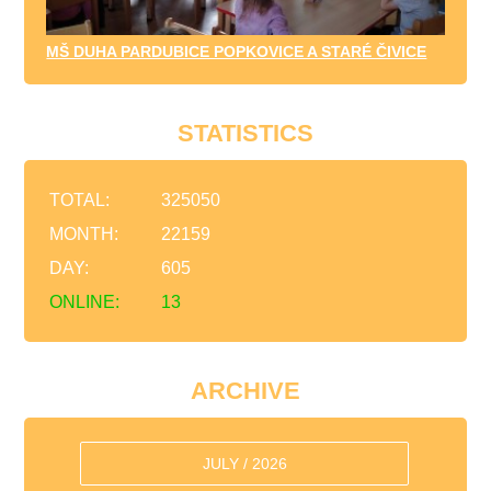
MŠ DUHA PARDUBICE POPKOVICE A STARÉ ČIVICE
STATISTICS
TOTAL:
325050
MONTH:
22159
DAY:
605
ONLINE:
13
ARCHIVE
JULY / 2026