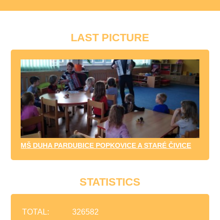
LAST PICTURE
MŠ DUHA PARDUBICE POPKOVICE A STARÉ ČIVICE
STATISTICS
TOTAL:
326582