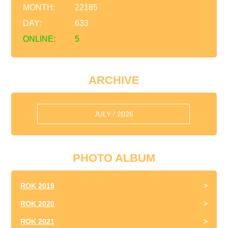
MONTH:
22185
DAY:
633
ONLINE:
5
ARCHIVE
JULY / 2026
PHOTO ALBUM
ROK 2019
ROK 2020
ROK 2021