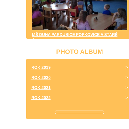
MŠ DUHA PARDUBICE POPKOVICE A STARÉ
ČIVICE
PHOTO ALBUM
ROK 2019
ROK 2020
ROK 2021
ROK 2022
ROK 2023