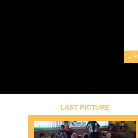
← Pr
LAST PICTURE