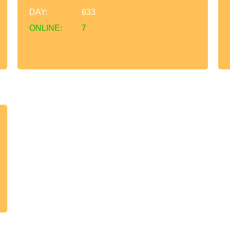
DAY:
633
ONLINE:
7