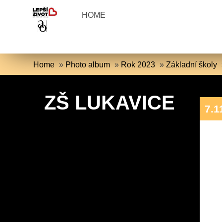
HOME
Home
»
Photo album
»
Rok 2023
»
Základní školy
ZŠ LUKAVICE
7.1