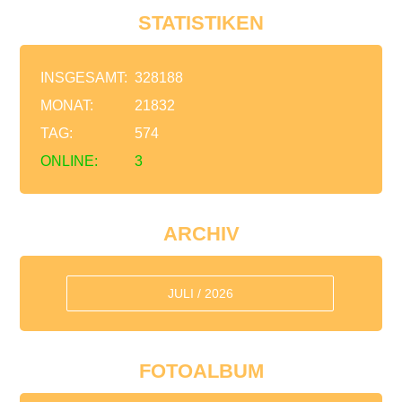
STATISTIKEN
INSGESAMT:
328188
MONAT:
21832
TAG:
574
ONLINE:
3
ARCHIV
JULI / 2026
FOTOALBUM