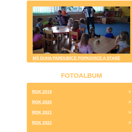
MŠ DUHA PARDUBICE POPKOVICE A STARÉ
ČIVICE
FOTOALBUM
ROK 2019
ROK 2020
ROK 2021
ROK 2022