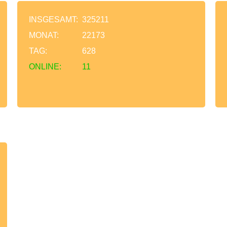
INSGESAMT:
325211
MONAT:
22173
TAG:
628
ONLINE:
11