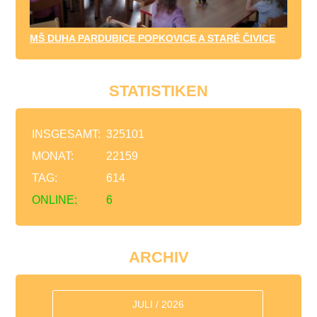
MŠ DUHA PARDUBICE POPKOVICE A STARÉ ČIVICE
STATISTIKEN
INSGESAMT:
325101
MONAT:
22159
TAG:
614
ONLINE:
6
ARCHIV
JULI / 2026