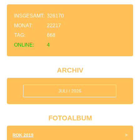
INSGESAMT:
326170
MONAT:
22217
TAG:
668
ONLINE:
4
ARCHIV
JULI / 2026
FOTOALBUM
ROK 2019