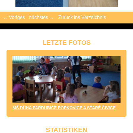
← Voriges
nächstes →
Zurück ins Verzeichnis
LETZTE FOTOS
MŠ DUHA PARDUBICE POPKOVICE A STARÉ ČIVICE
STATISTIKEN