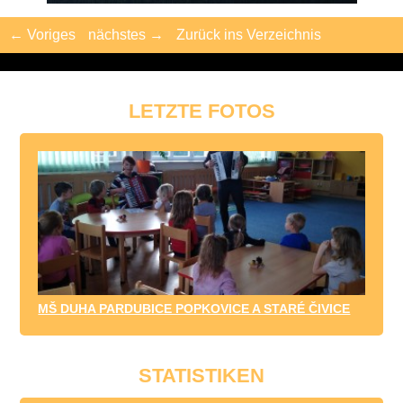
← Voriges
nächstes →
Zurück ins Verzeichnis
LETZTE FOTOS
MŠ DUHA PARDUBICE POPKOVICE A STARÉ ČIVICE
STATISTIKEN