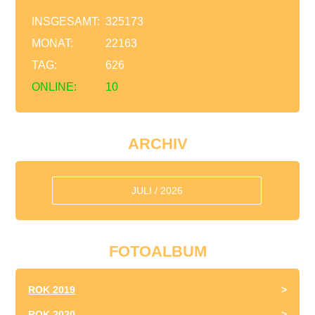
INSGESAMT:
325173
MONAT:
22163
TAG:
626
ONLINE:
10
ARCHIV
JULI / 2026
FOTOALBUM
ROK 2019
ROK 2020