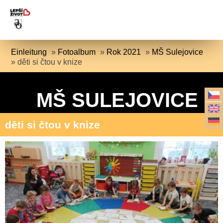
Einleitung
»
Fotoalbum
»
Rok 2021
»
MŠ Sulejovice
»
děti si čtou v knize
MŠ SULEJOVICE
děti si čtou v knize