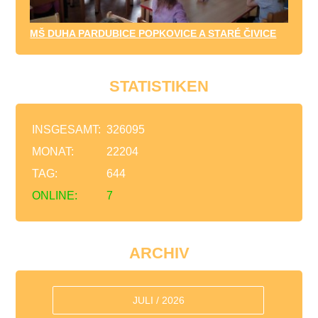
MŠ DUHA PARDUBICE POPKOVICE A STARÉ ČIVICE
STATISTIKEN
INSGESAMT:
326095
MONAT:
22204
TAG:
644
ONLINE:
7
ARCHIV
JULI / 2026