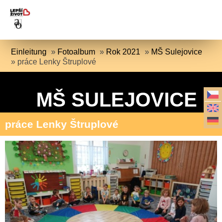
Einleitung
»
Fotoalbum
»
Rok 2021
»
MŠ Sulejovice
»
práce Lenky Štruplové
MŠ SULEJOVICE
práce Lenky Štruplové