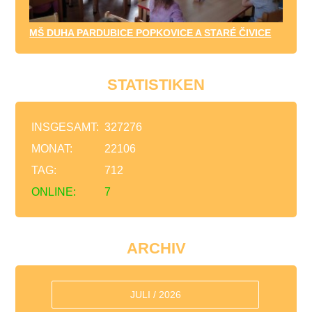
MŠ DUHA PARDUBICE POPKOVICE A STARÉ ČIVICE
STATISTIKEN
INSGESAMT:
327276
MONAT:
22106
TAG:
712
ONLINE:
7
ARCHIV
JULI / 2026