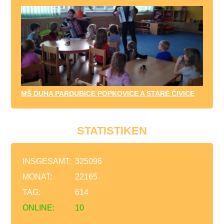
MŠ DUHA PARDUBICE POPKOVICE A STARÉ ČIVICE
STATISTIKEN
INSGESAMT:
325096
MONAT:
22165
TAG:
614
ONLINE:
10