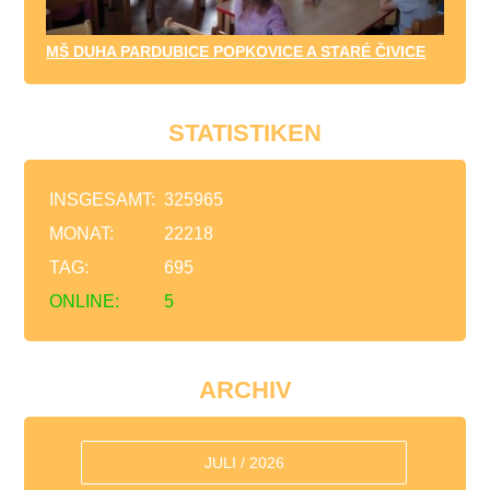
MŠ DUHA PARDUBICE POPKOVICE A STARÉ ČIVICE
STATISTIKEN
INSGESAMT:
325965
MONAT:
22218
TAG:
695
ONLINE:
5
ARCHIV
JULI / 2026