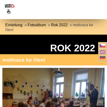
Einleitung
»
Fotoalbum
»
Rok 2022
»
motivace ke
čtení
ROK 2022
motivace ke čtení