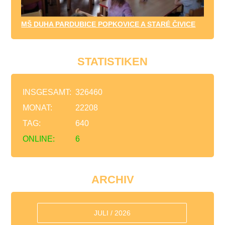
MŠ DUHA PARDUBICE POPKOVICE A STARÉ ČIVICE
STATISTIKEN
INSGESAMT:
326460
MONAT:
22208
TAG:
640
ONLINE:
6
ARCHIV
JULI / 2026