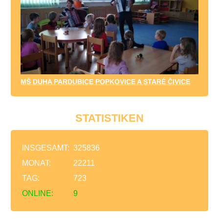
MŠ DUHA PARDUBICE POPKOVICE A STARÉ ČIVICE
STATISTIKEN
INSGESAMT:
325836
MONAT:
22211
TAG:
723
ONLINE:
9