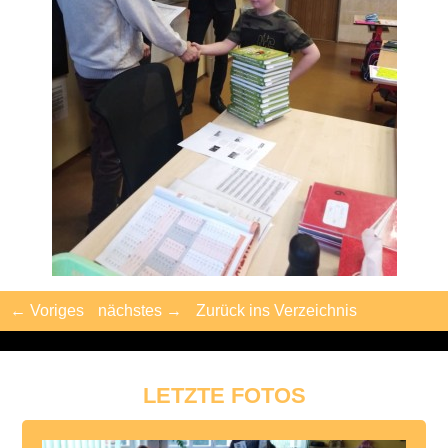
← Voriges
nächstes →
Zurück ins Verzeichnis
LETZTE FOTOS