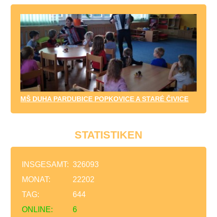
MŠ DUHA PARDUBICE POPKOVICE A STARÉ ČIVICE
STATISTIKEN
INSGESAMT:
326093
MONAT:
22202
TAG:
644
ONLINE:
6