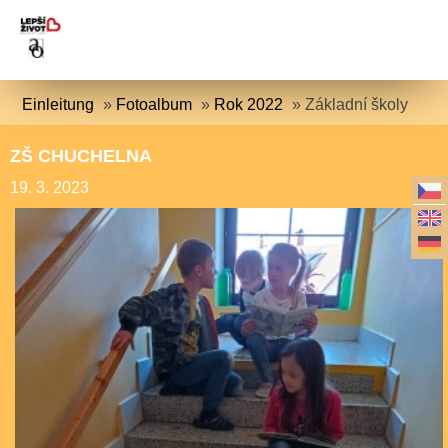
Einleitung
»
Fotoalbum
»
Rok 2022
»
Základní školy
ZŠ CHUCHELNA
19. 3. 2023