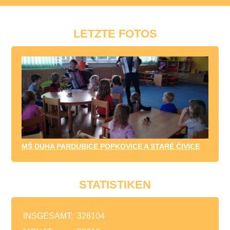
LETZTE FOTOS
MŠ DUHA PARDUBICE POPKOVICE A STARÉ ČIVICE
STATISTIKEN
INSGESAMT:
326104