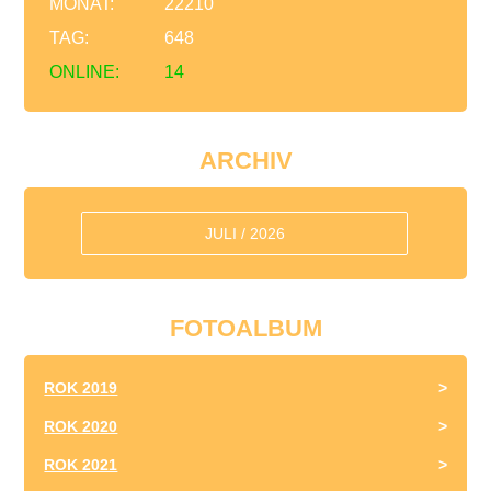
MONAT:
22210
TAG:
648
ONLINE:
14
ARCHIV
JULI / 2026
FOTOALBUM
ROK 2019
ROK 2020
ROK 2021