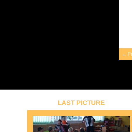
← Pr
LAST PICTURE