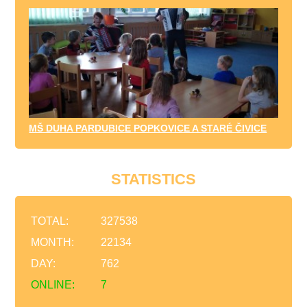
MŠ DUHA PARDUBICE POPKOVICE A STARÉ ČIVICE
STATISTICS
TOTAL:
327538
MONTH:
22134
DAY:
762
ONLINE:
7