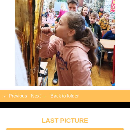
← Previous
Next →
Back to folder
LAST PICTURE