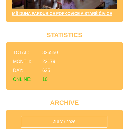
MŠ DUHA PARDUBICE POPKOVICE A STARÉ ČIVICE
STATISTICS
TOTAL:
326550
MONTH:
22179
DAY:
625
ONLINE:
10
ARCHIVE
JULY / 2026