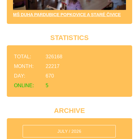
MŠ DUHA PARDUBICE POPKOVICE A STARÉ ČIVICE
STATISTICS
TOTAL:
326168
MONTH:
22217
DAY:
670
ONLINE:
5
ARCHIVE
JULY / 2026