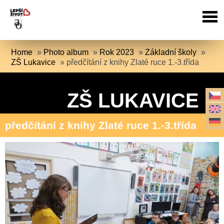
Home
»
Photo album
»
Rok 2023
»
Základní školy
»
ZŠ Lukavice
»
předčítání z knihy Zlaté ruce 1.-3.třída
ZŠ LUKAVICE
předčítání z knihy Zlaté ruce 1.-3.třída