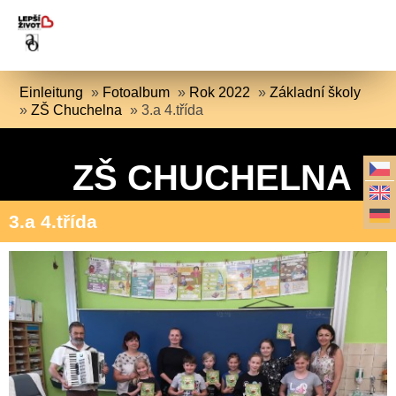
Einleitung
»
Fotoalbum
»
Rok 2022
»
Základní školy
»
ZŠ Chuchelna
»
3.a 4.třída
ZŠ CHUCHELNA
3.a 4.třída