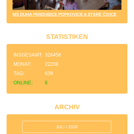
MŠ DUHA PARDUBICE POPKOVICE A STARÉ ČIVICE
STATISTIKEN
INSGESAMT:
326458
MONAT:
22208
TAG:
639
ONLINE:
6
ARCHIV
JULI / 2026