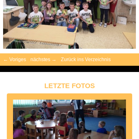
← Voriges
nächstes →
Zurück ins Verzeichnis
LETZTE FOTOS