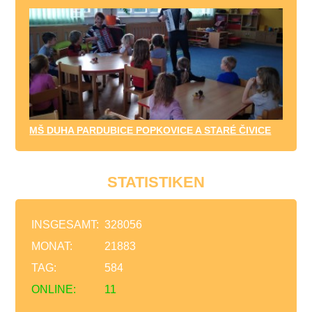
MŠ DUHA PARDUBICE POPKOVICE A STARÉ ČIVICE
STATISTIKEN
INSGESAMT:
328056
MONAT:
21883
TAG:
584
ONLINE:
11