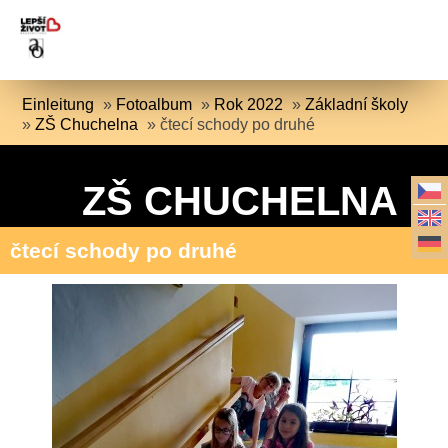
Einleitung
»
Fotoalbum
»
Rok 2022
»
Základní školy
»
ZŠ Chuchelna
»
čtecí schody po druhé
ZŠ CHUCHELNA
čtecí schody po druhé