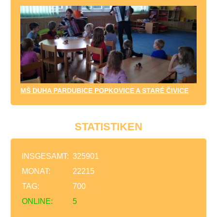
MŠ DUHA PARDUBICE POPKOVICE A STARÉ ČIVICE
STATISTIKEN
INSGESAMT:
325901
MONAT:
22215
TAG:
700
ONLINE:
5