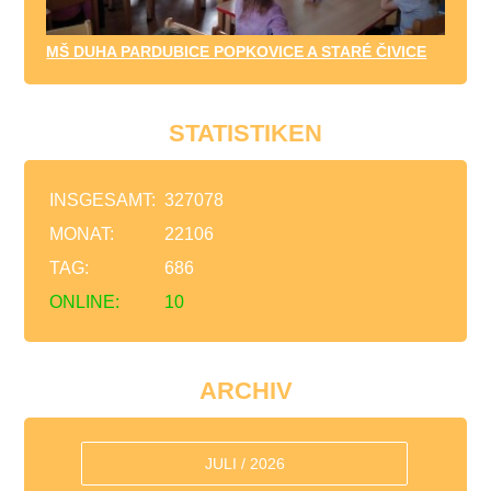
MŠ DUHA PARDUBICE POPKOVICE A STARÉ ČIVICE
STATISTIKEN
INSGESAMT:
327078
MONAT:
22106
TAG:
686
ONLINE:
10
ARCHIV
JULI / 2026