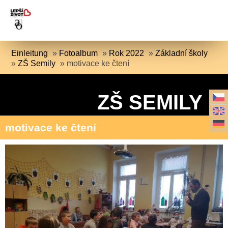
Einleitung
»
Fotoalbum
»
Rok 2022
»
Základní školy
»
ZŠ Semily
»
motivace ke čtení
ZŠ SEMILY
motivace ke čtení