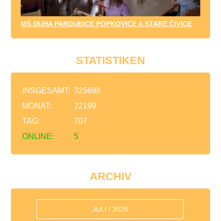
MŠ DUHA PARDUBICE POPKOVICE A STARÉ ČIVICE
STATISTIKEN
INSGESAMT:
325698
MONAT:
22199
TAG:
707
ONLINE:
5
ARCHIV
JULI / 2026