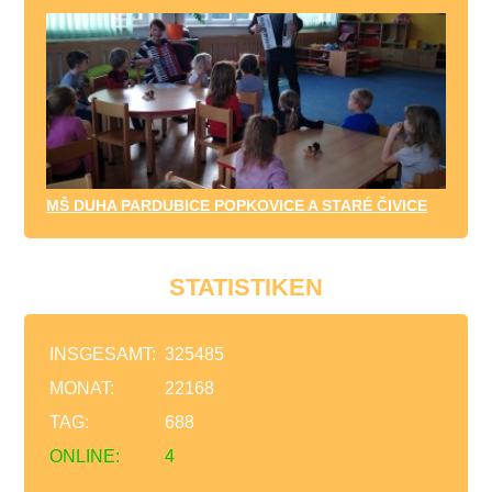
MŠ DUHA PARDUBICE POPKOVICE A STARÉ ČIVICE
STATISTIKEN
INSGESAMT:
325485
MONAT:
22168
TAG:
688
ONLINE:
4