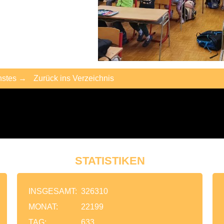
hstes →
Zurück ins Verzeichnis
STATISTIKEN
INSGESAMT:
326310
MONAT:
22199
TAG:
633