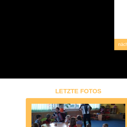
näc
LETZTE FOTOS