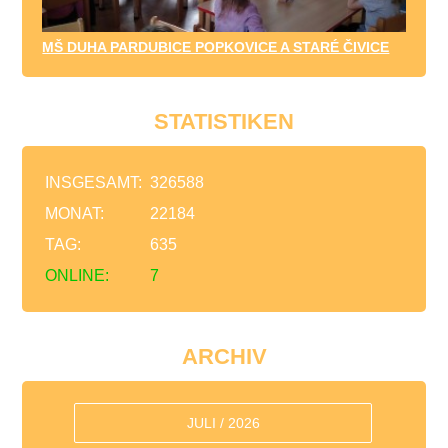
MŠ DUHA PARDUBICE POPKOVICE A STARÉ ČIVICE
STATISTIKEN
INSGESAMT:
326588
MONAT:
22184
TAG:
635
ONLINE:
7
ARCHIV
JULI / 2026