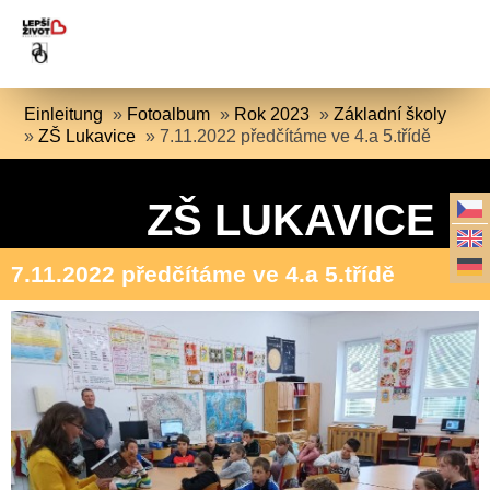
Einleitung
»
Fotoalbum
»
Rok 2023
»
Základní školy
»
ZŠ Lukavice
»
7.11.2022 předčítáme ve 4.a 5.třídě
ZŠ LUKAVICE
7.11.2022 předčítáme ve 4.a 5.třídě