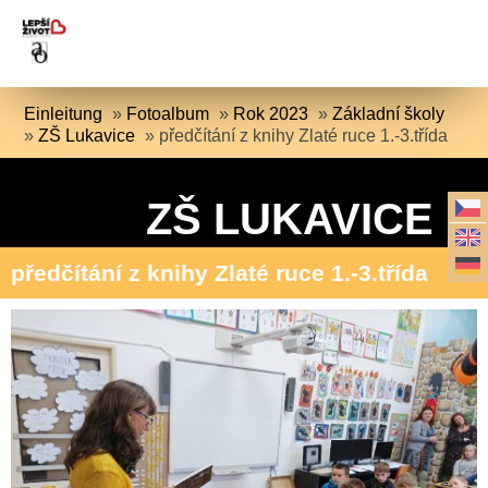
Einleitung
»
Fotoalbum
»
Rok 2023
»
Základní školy
»
ZŠ Lukavice
»
předčítání z knihy Zlaté ruce 1.-3.třída
ZŠ LUKAVICE
předčítání z knihy Zlaté ruce 1.-3.třída