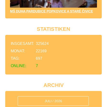
MŠ DUHA PARDUBICE POPKOVICE A STARÉ ČIVICE
STATISTIKEN
INSGESAMT:
325624
MONAT:
22169
TAG:
697
ONLINE:
7
ARCHIV
JULI / 2026