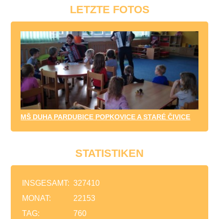
LETZTE FOTOS
MŠ DUHA PARDUBICE POPKOVICE A STARÉ ČIVICE
STATISTIKEN
INSGESAMT:
327410
MONAT:
22153
TAG:
760