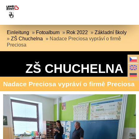
Einleitung
»
Fotoalbum
»
Rok 2022
»
Základní školy
»
ZŠ Chuchelna
»
Nadace Preciosa vypráví o firmě
Preciosa
ZŠ CHUCHELNA
Nadace Preciosa vypráví o firmě Preciosa