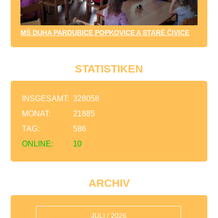
MŠ DUHA PARDUBICE POPKOVICE A STARÉ ČIVICE
STATISTIKEN
INSGESAMT:
328058
MONAT:
21885
TAG:
586
ONLINE:
10
ARCHIV
JULI / 2026