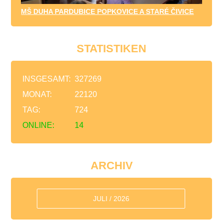
MŠ DUHA PARDUBICE POPKOVICE A STARÉ ČIVICE
STATISTIKEN
INSGESAMT:
327269
MONAT:
22120
TAG:
724
ONLINE:
14
ARCHIV
JULI / 2026