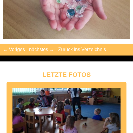
← Voriges
nächstes →
Zurück ins Verzeichnis
LETZTE FOTOS