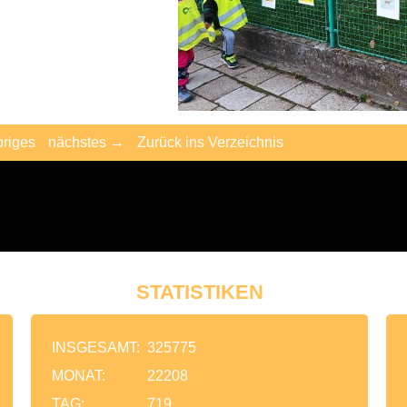
riges
nächstes →
Zurück ins Verzeichnis
STATISTIKEN
INSGESAMT:
325775
MONAT:
22208
TAG:
719