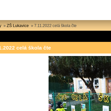
y
»
ZŠ Lukavice
»
7.11.2022 celá škola čte
1.2022 celá škola čte