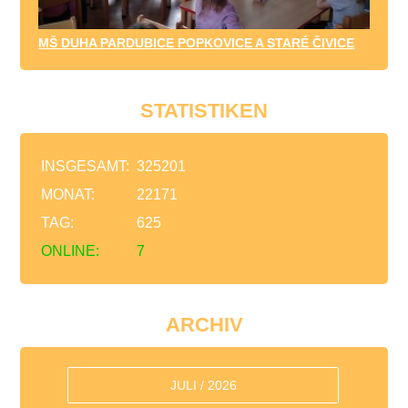
MŠ DUHA PARDUBICE POPKOVICE A STARÉ ČIVICE
STATISTIKEN
INSGESAMT:
325201
MONAT:
22171
TAG:
625
ONLINE:
7
ARCHIV
JULI / 2026