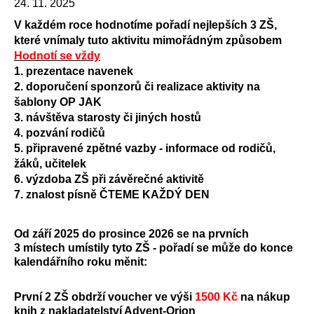
24. 11. 2025
V každém roce hodnotíme pořadí nejlepších 3 ZŠ,
které vnímaly tuto aktivitu mimořádným způsobem
Hodnotí se vždy
1. prezentace navenek
2. doporučení sponzorů či realizace aktivity na
šablony OP JAK
3. návštěva starosty či jiných hostů
4. pozvání rodičů
5. připravené zpětné vazby - informace od rodičů,
žáků, učitelek
6. výzdoba ZŠ při závěrečné aktivitě
7. znalost písně ČTEME KAŽDÝ DEN
Od září 2025 do prosince 2026 se
na prvních
3 místech umístily tyto ZŠ - pořadí se může do konce
kalendářního roku měnit:
První 2 ZŠ obdrží voucher ve výši
1500 Kč
na nákup
knih z nakladatelství Advent-Orion