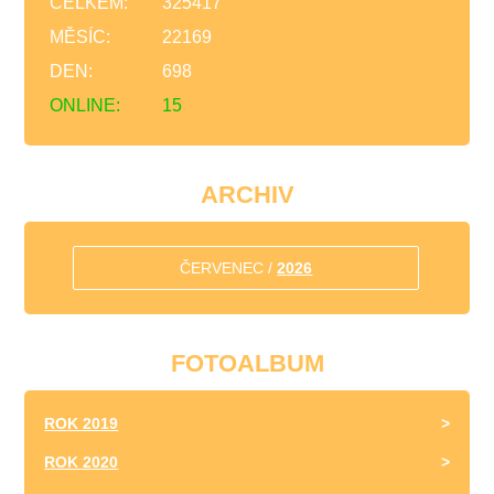
CELKEM:
325417
MĚSÍC:
22169
DEN:
698
ONLINE:
15
ARCHIV
ČERVENEC /
2026
FOTOALBUM
ROK 2019
ROK 2020