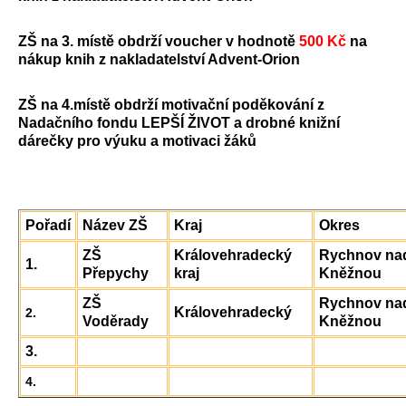
ZŠ na 3. místě obdrží voucher v hodnotě
500 Kč
na
nákup knih z nakladatelství Advent-Orion
ZŠ na 4.místě obdrží motivační poděkování z
Nadačního fondu LEPŠÍ ŽIVOT a drobné knižní
dárečky pro výuku a motivaci žáků
Pořadí
Název ZŠ
Kraj
Okres
ZŠ
Královehradecký
Rychnov na
1.
Přepychy
kraj
Kněžnou
ZŠ
Rychnov na
Královehradecký
2.
Voděrady
Kněžnou
3.
4.