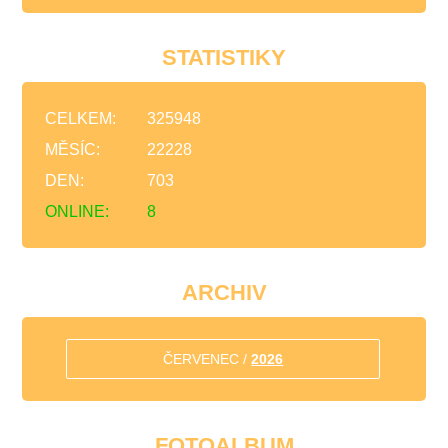
STATISTIKY
CELKEM:
325948
MĚSÍC:
22228
DEN:
703
ONLINE:
8
ARCHIV
ČERVENEC /
2026
FOTOALBUM