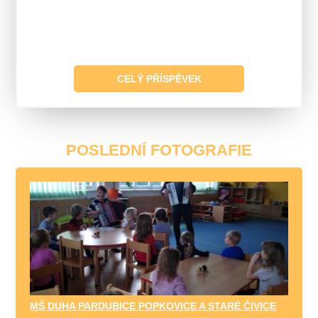
CELÝ PŘÍSPĚVEK
POSLEDNÍ FOTOGRAFIE
MŠ DUHA PARDUBICE POPKOVICE A STARÉ ČIVICE