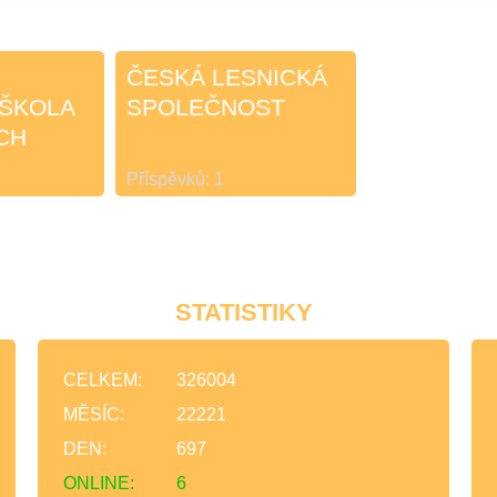
ČESKÁ LESNICKÁ
 ŠKOLA
SPOLEČNOST
CH
Příspěvků:
1
STATISTIKY
CELKEM:
326004
MĚSÍC:
22221
DEN:
697
ONLINE:
6