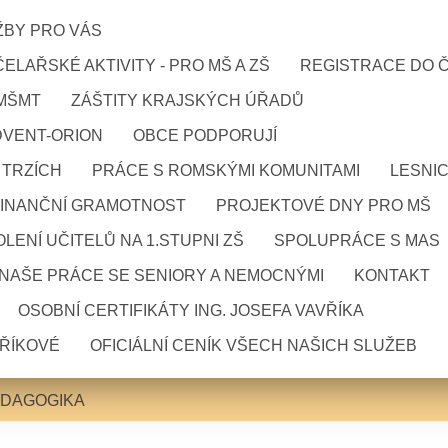
ŽBY PRO VÁS
ELAŘSKÉ AKTIVITY - PRO MŠ A ZŠ
REGISTRACE DO 
 MŠMT
ZÁŠTITY KRAJSKÝCH ÚŘADŮ
DVENT-ORION
OBCE PODPORUJÍ
 TRZÍCH
PRÁCE S ROMSKÝMI KOMUNITAMI
LESNI
FINANČNÍ GRAMOTNOST
PROJEKTOVÉ DNY PRO MŠ
LENÍ UČITELŮ NA 1.STUPNI ZŠ
SPOLUPRÁCE S MAS
NAŠE PRÁCE SE SENIORY A NEMOCNÝMI
KONTAKT
OSOBNÍ CERTIFIKÁTY ING. JOSEFA VAVŘÍKA
VŘÍKOVÉ
OFICIÁLNÍ CENÍK VŠECH NAŠICH SLUŽEB
EDAGOGIKA