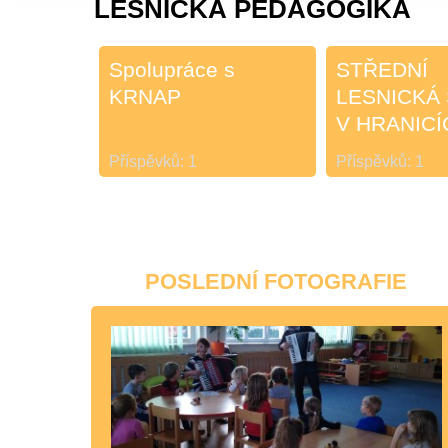
LESNICKÁ PEDAGOGIKA
Spolupráce s
STŘEDNÍ
KRNAP
LESNICKÁ
V HRANICÍ
Příspěvků:
1
Příspěvků:
1
POSLEDNÍ FOTOGRAFIE