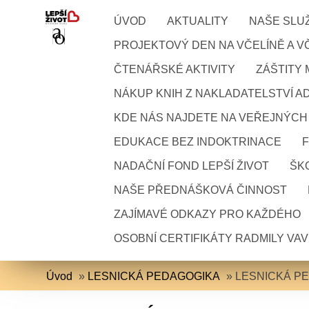
ÚVOD
AKTUALITY
NAŠE SLU
PROJEKTOVÝ DEN NA VČELÍNĚ A VČ
ČTENÁŘSKÉ AKTIVITY
ZÁŠTITY
NÁKUP KNIH Z NAKLADATELSTVÍ A
KDE NÁS NAJDETE NA VEŘEJNÝCH
EDUKACE BEZ INDOKTRINACE
NADAČNÍ FOND LEPŠÍ ŽIVOT
ŠKO
NAŠE PŘEDNÁŠKOVÁ ČINNOST
ZAJÍMAVÉ ODKAZY PRO KAŽDÉHO
OSOBNÍ CERTIFIKÁTY RADMILY VA
Úvod
»
LESNICKÁ PEDAGOGIKA
»
LESNICKÁ P