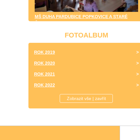
MŠ DUHA PARDUBICE POPKOVICE A STARÉ
ČIVICE
FOTOALBUM
ROK 2019
ROK 2020
ROK 2021
ROK 2022
ROK 2023
Zobrazit vše | zavřít