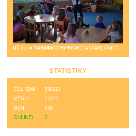
MŠ DUHA PARDUBICE POPKOVICE A STARÉ ČIVICE
STATISTIKY
CELKEM:
328113
MĚSÍC:
21870
DEN:
588
ONLINE:
2