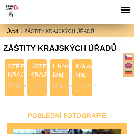
Úvod
»
ZÁŠTITY KRAJSKÝCH ÚŘADŮ
ZÁŠTITY KRAJSKÝCH ÚŘADŮ
STŘEDOČESKÝ
ÚSTECKÝ
Liberecký
Královehradecký
KRAJ
KRAJ
kraj
kraj
Příspěvků:
Příspěvků:
Příspěvků:
Příspěvků:
1
3
1
2
POSLEDNÍ FOTOGRAFIE