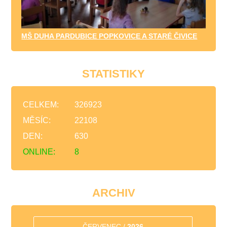
MŠ DUHA PARDUBICE POPKOVICE A STARÉ ČIVICE
STATISTIKY
CELKEM:
326923
MĚSÍC:
22108
DEN:
630
ONLINE:
8
ARCHIV
ČERVENEC /
2026