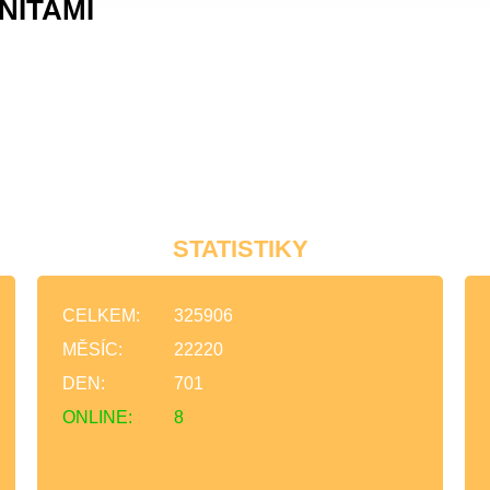
NITAMI
STATISTIKY
CELKEM:
325906
MĚSÍC:
22220
DEN:
701
ONLINE:
8