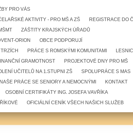
ŽBY PRO VÁS
ELAŘSKÉ AKTIVITY - PRO MŠ A ZŠ
REGISTRACE DO 
 MŠMT
ZÁŠTITY KRAJSKÝCH ÚŘADŮ
DVENT-ORION
OBCE PODPORUJÍ
 TRZÍCH
PRÁCE S ROMSKÝMI KOMUNITAMI
LESNI
FINANČNÍ GRAMOTNOST
PROJEKTOVÉ DNY PRO MŠ
LENÍ UČITELŮ NA 1.STUPNI ZŠ
SPOLUPRÁCE S MAS
NAŠE PRÁCE SE SENIORY A NEMOCNÝMI
KONTAKT
OSOBNÍ CERTIFIKÁTY ING. JOSEFA VAVŘÍKA
VŘÍKOVÉ
OFICIÁLNÍ CENÍK VŠECH NAŠICH SLUŽEB