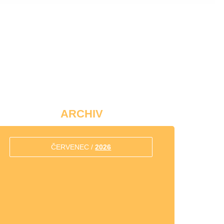
ARCHIV
ČERVENEC /
2026