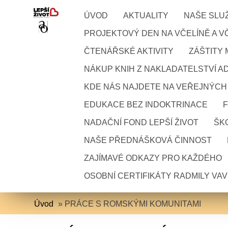
ÚVOD
AKTUALITY
NAŠE SLU
PROJEKTOVÝ DEN NA VČELÍNĚ A VČ
ČTENÁŘSKÉ AKTIVITY
ZÁŠTITY
NÁKUP KNIH Z NAKLADATELSTVÍ A
KDE NÁS NAJDETE NA VEŘEJNÝCH
EDUKACE BEZ INDOKTRINACE
NADAČNÍ FOND LEPŠÍ ŽIVOT
ŠKO
NAŠE PŘEDNÁŠKOVÁ ČINNOST
ZAJÍMAVÉ ODKAZY PRO KAŽDÉHO
OSOBNÍ CERTIFIKÁTY RADMILY VA
Úvod
»
PRÁCE S ROMSKÝMI KOMUNITAMI