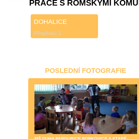
PRÁCE S ROMSKÝMI KOMU
DOHALICE
Příspěvků:
2
POSLEDNÍ FOTOGRAFIE
MŠ DUHA PARDUBICE POPKOVICE A STARÉ