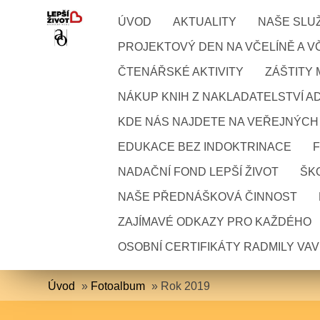
ÚVOD
AKTUALITY
NAŠE SLU
PROJEKTOVÝ DEN NA VČELÍNĚ A VČ
ČTENÁŘSKÉ AKTIVITY
ZÁŠTITY
NÁKUP KNIH Z NAKLADATELSTVÍ A
KDE NÁS NAJDETE NA VEŘEJNÝCH
EDUKACE BEZ INDOKTRINACE
NADAČNÍ FOND LEPŠÍ ŽIVOT
ŠKO
NAŠE PŘEDNÁŠKOVÁ ČINNOST
ZAJÍMAVÉ ODKAZY PRO KAŽDÉHO
OSOBNÍ CERTIFIKÁTY RADMILY VA
Úvod
»
Fotoalbum
»
Rok 2019