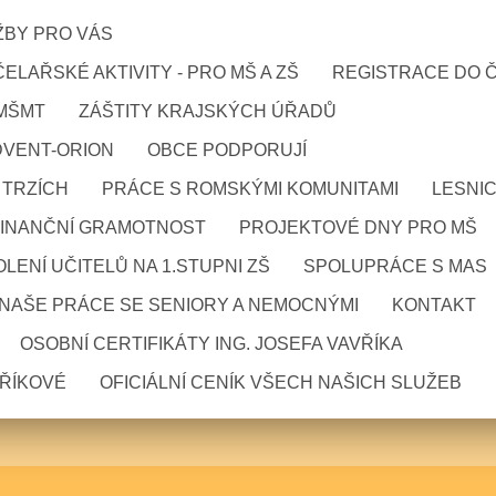
ŽBY PRO VÁS
ELAŘSKÉ AKTIVITY - PRO MŠ A ZŠ
REGISTRACE DO 
 MŠMT
ZÁŠTITY KRAJSKÝCH ÚŘADŮ
DVENT-ORION
OBCE PODPORUJÍ
 TRZÍCH
PRÁCE S ROMSKÝMI KOMUNITAMI
LESNI
FINANČNÍ GRAMOTNOST
PROJEKTOVÉ DNY PRO MŠ
LENÍ UČITELŮ NA 1.STUPNI ZŠ
SPOLUPRÁCE S MAS
NAŠE PRÁCE SE SENIORY A NEMOCNÝMI
KONTAKT
OSOBNÍ CERTIFIKÁTY ING. JOSEFA VAVŘÍKA
VŘÍKOVÉ
OFICIÁLNÍ CENÍK VŠECH NAŠICH SLUŽEB