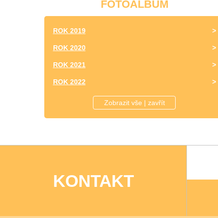
FOTOALBUM
ROK 2019
ROK 2020
ROK 2021
ROK 2022
ROK 2023
Zobrazit vše | zavřít
KONTAKT