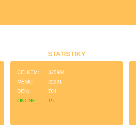
STATISTIKY
CELKEM:
325984
MĚSÍC:
22231
DEN:
704
ONLINE:
15