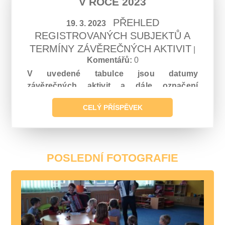
V ROCE 2023
PŘEHLED
19. 3. 2023
REGISTROVANÝCH SUBJEKTŮ A
TERMÍNY ZÁVĚREČNÝCH AKTIVIT
|
Komentářů:
0
V uvedené tabulce jsou datumy
závěrečných aktivit a dále označení
přímého sponzora.
CELÝ PŘÍSPĚVEK
POSLEDNÍ FOTOGRAFIE