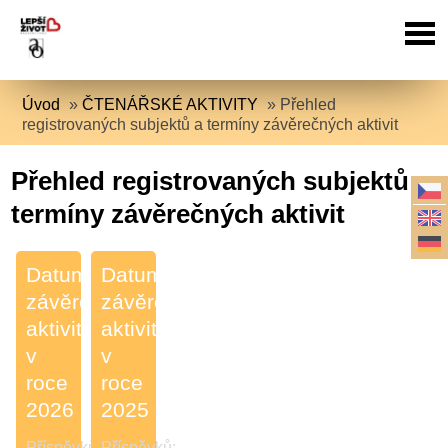
Úvod
»
ČTENÁŘSKÉ AKTIVITY
»
Přehled
registrovaných subjektů a termíny závěrečných aktivit
Přehled registrovaných subjektů a
termíny závěrečných aktivit
Datumy
Datumy
závěrečných
závěrečných
aktivit
aktivit
v
v
roce
roce
2026
2025
Příspěvků:
Příspěvků: