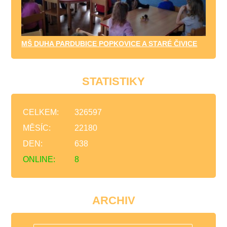
MŠ DUHA PARDUBICE POPKOVICE A STARÉ ČIVICE
STATISTIKY
CELKEM:
326597
MĚSÍC:
22180
DEN:
638
ONLINE:
8
ARCHIV